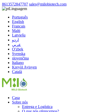
8613572847707
sales@milobiotech.com
Linguagem
Português
English
Français
Malti
Latviešu
اردو
عربي
O'zbek
Svenska
slovenčina
Italiano
Kreyòl Ayisyen
Català
Casa
Sobre nós
Entrega e Logística
O que nós oferecemos?