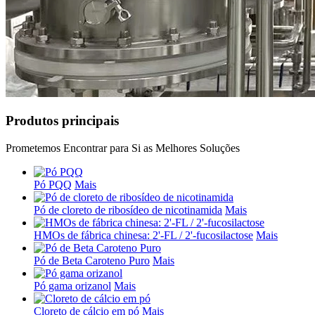
Produtos principais
Prometemos Encontrar para Si as Melhores Soluções
Pó PQQ
Mais
Pó de cloreto de ribosídeo de nicotinamida
Mais
HMOs de fábrica chinesa: 2'-FL / 2'-fucosilactose
Mais
Pó de Beta Caroteno Puro
Mais
Pó gama orizanol
Mais
Cloreto de cálcio em pó
Mais