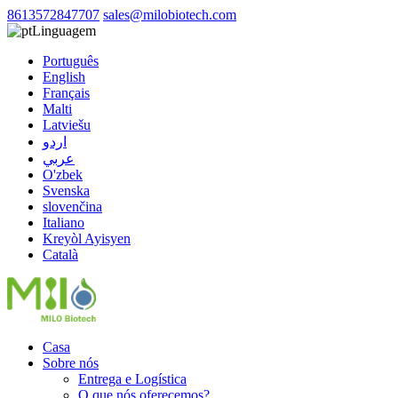
8613572847707
sales@milobiotech.com
Linguagem
Português
English
Français
Malti
Latviešu
اردو
عربي
O'zbek
Svenska
slovenčina
Italiano
Kreyòl Ayisyen
Català
Casa
Sobre nós
Entrega e Logística
O que nós oferecemos?