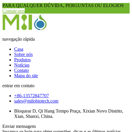
PARA QUALQUER DÚVIDA, PERGUNTAS OU ELOGIOS
Contate-nos
navegação rápida
Casa
Sobre nós
Produtos
Notícias
Contato
Mapa do site
entrar em contato
+86-13572847707
sales@milobiotech.com
Bloquear D, Qi Hang Tempo Praça, Xixian Novo Distrito,
Xian, Shanxi, China.
Enviar mensagem
Inscreva-se hoje para obter sugestões, dicas e as últimas notícias